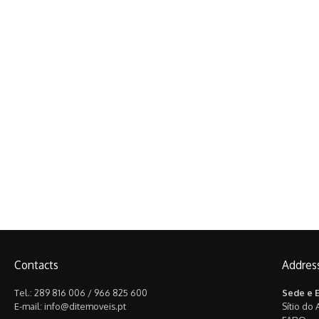
Contacts
Addres
Tel.: 289 816 006 / 966 825 600
Sede e 
E-mail: info@ditemoveis.pt
Sítio do